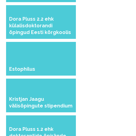
Dora Pluss 2.2 ehk
külalisdoktorandi
õpingud Eesti kõrgkoolis
Estophilus
Kristjan Jaagu
välisõpingute stipendium
Dora Pluss 1.2 ehk
doktorantide õpirände