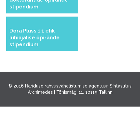
stipendium
Dora Pluss 1.1 ehk
lühiajalise õpirände
stipendium
© 2016 Hariduse rahvusvahelistumise agentuur, Sihtasutus
Archimedes | Tõnismägi 11, 10119 Tallinn